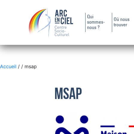
Qui
Où nous
sommes-
trouver
nous ?
Accueil
/
/ msap
msap