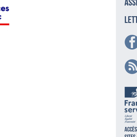
ass
LET
Accès