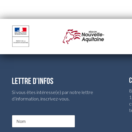
LETTRE D’INFOS
C
8
Si vous êtes intéresse(e) par notre lettre
1
d’information, inscrivez-vous.
c
t
N
o
m