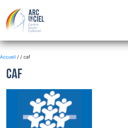
Accueil
/
/ caf
caf
QUI SOMMES-NOUS ?
LE CONSEIL D’ADMINISTRATION
LES SALARIÉS
OÙ NOUS TROUVER
BOURSE
FAMILLE
SOLIDARITÉ