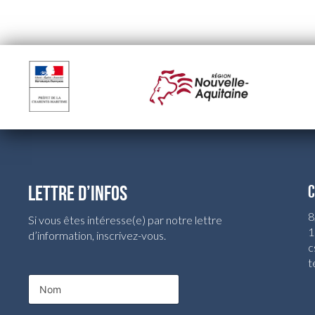
LETTRE D’INFOS
C
8
Si vous êtes intéresse(e) par notre lettre
1
d’information, inscrivez-vous.
c
t
N
o
m