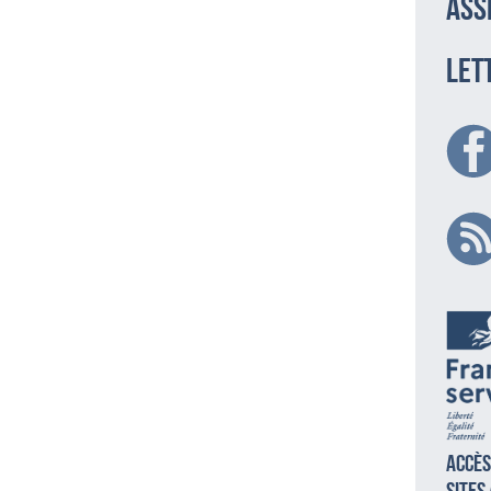
ass
LET
Accès