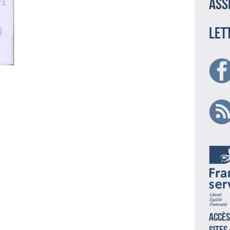
ass
LET
Accès