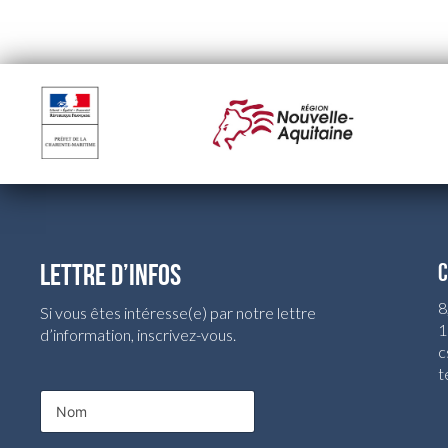
LETTRE D’INFOS
C
8
Si vous êtes intéresse(e) par notre lettre
1
d’information, inscrivez-vous.
c
t
E
N
-
o
m
m
a