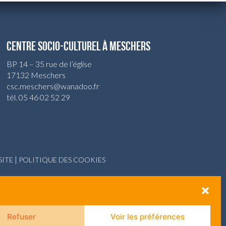
CENTRE SOCIO-CULTUREL À MESCHERS
BP 14 – 35 rue de l’église
17132 Meschers
csc.meschers@wanadoo.fr
tél. 05 46 02 52 29
|
SITE
POLITIQUE DES COOKIES
ie
Refuser
Voir les préférences