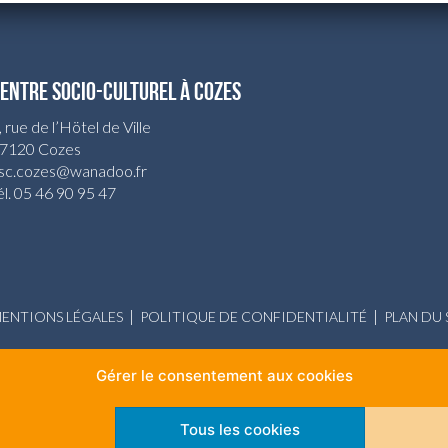
ENTRE SOCIO-CULTUREL À COZES
, rue de l’Hötel de Ville
7120 Cozes
sc.cozes@wanadoo.fr
él. 05 46 90 95 47
|
|
ENTIONS LÉGALES
POLITIQUE DE CONFIDENTIALITÉ
PLAN DU 
 Centre Socio-Culturel Arc en Ciel. Tout droits réservés • Réalisation
Agence Fleur
Gérer le consentement aux cookies
Tous les cookies