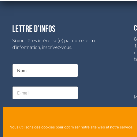
LETTRE D’INFOS
C
8
Si vous êtes intéresse(e) par notre lettre
1
d’information, inscrivez-vous.
c
t
N
N
o
o
m
m
E
*
-
m
E
a
-
M
i
m
l
a
i
©
Envoyer
l
*
Nous utilisons des cookies pour optimiser notre site web et notre service.