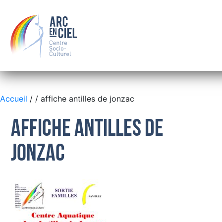
Accueil
/
/ affiche antilles de jonzac
affiche antilles de
QUI SOMMES-NOUS ?
jonzac
LE CONSEIL D’ADMINISTRATION
LES SALARIÉS
OÙ NOUS TROUVER
BOURSE
FAMILLE
SOLIDARITÉ