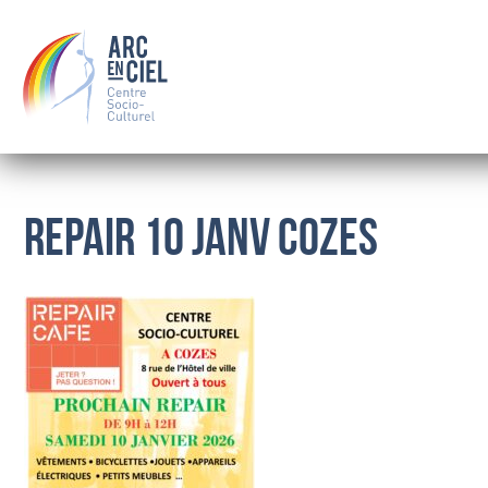
REPAIR 10 janv Cozes
QUI SOMMES-NOUS ?
LE CONSEIL D’ADMINISTRATION
LES SALARIÉS
OÙ NOUS TROUVER
BOURSE
FAMILLE
SOLIDARITÉ