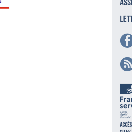
ass
LET
Accès