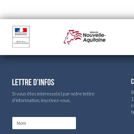
LETTRE D’INFOS
C
8
Si vous êtes intéresse(e) par notre lettre
1
d’information, inscrivez-vous.
c
t
N
o
m