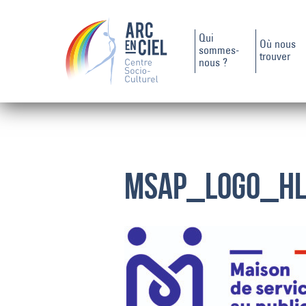
Qui
Où nous
sommes-
trouver
nous ?
msap_logo_h