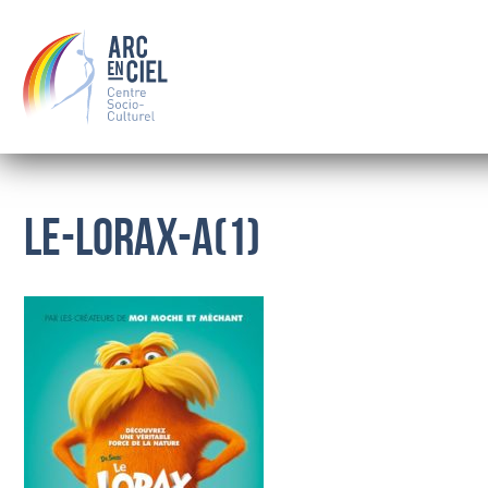
le-lorax-a(1)
QUI SOMMES-NOUS ?
LE CONSEIL D’ADMINISTRATION
LES SALARIÉS
OÙ NOUS TROUVER
BOURSE
FAMILLE
SOLIDARITÉ