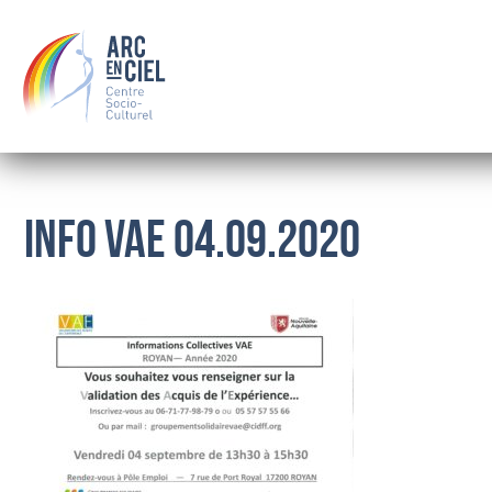
INFO VAE 04.09.2020
QUI SOMMES-NOUS ?
LE CONSEIL D’ADMINISTRATION
LES SALARIÉS
OÙ NOUS TROUVER
BOURSE
FAMILLE
SOLIDARITÉ