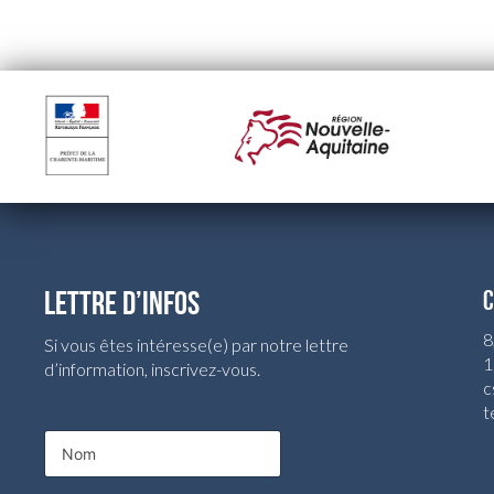
LETTRE D’INFOS
C
8
Si vous êtes intéresse(e) par notre lettre
1
d’information, inscrivez-vous.
c
t
E
N
-
o
m
m
a