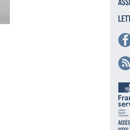
ass
LET
Accès