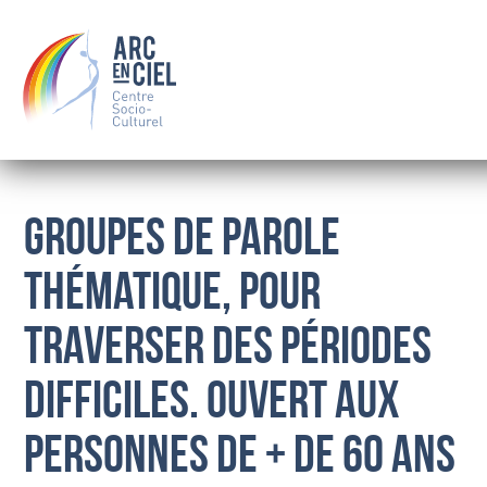
Groupes de parole
thématique, pour
QUI SOMMES-NOUS ?
traverser des périodes
LE CONSEIL D’ADMINISTRATION
LES SALARIÉS
difficiles. Ouvert aux
OÙ NOUS TROUVER
BOURSE
personnes de + de 60 ans
FAMILLE