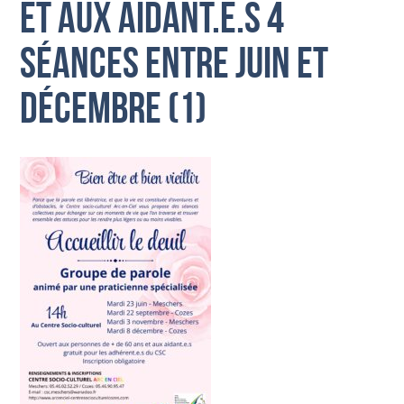
SOLIDARITÉ
et aux aidant.e.s 4
CULTURE ET VIE LOCALE
séances entre juin et
BIEN-ÊTRE VIEILLIR BIEN
décembre (1)