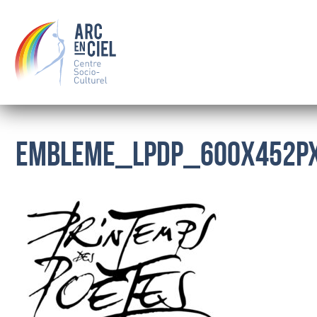
EMBLEME_LPDP_600x452p
QUI SOMMES-NOUS ?
LE CONSEIL D’ADMINISTRATION
LES SALARIÉS
OÙ NOUS TROUVER
BOURSE
FAMILLE