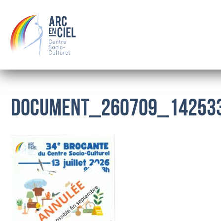
Document_260709_14253
QUI SOMMES-NOUS ?
LE CONSEIL D’ADMINISTRATION
LES SALARIÉS
OÙ NOUS TROUVER
BOURSE
FAMILLE
SOLIDARITÉ