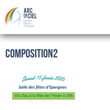
Composition2
QUI SOMMES-NOUS ?
LE CONSEIL D’ADMINISTRATION
LES SALARIÉS
OÙ NOUS TROUVER
BOURSE
FAMILLE
SOLIDARITÉ