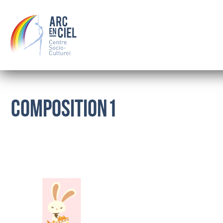
Composition1
QUI SOMMES-NOUS ?
LE CONSEIL D’ADMINISTRATION
LES SALARIÉS
OÙ NOUS TROUVER
BOURSE
FAMILLE
SOLIDARITÉ