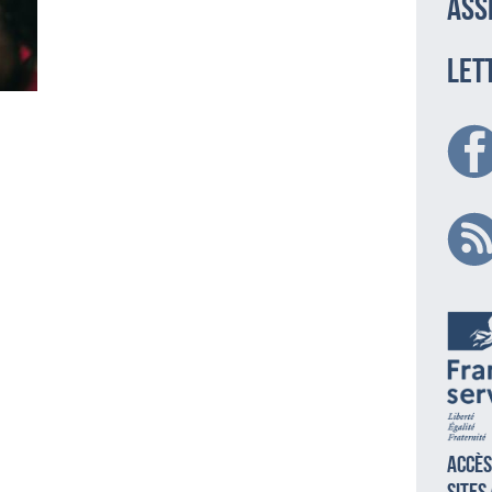
ass
LET
Accès