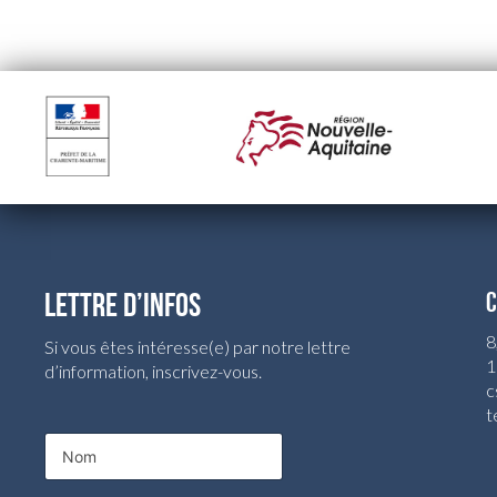
LETTRE D’INFOS
C
8
Si vous êtes intéresse(e) par notre lettre
1
d’information, inscrivez-vous.
c
t
N
N
o
o
m
m
E