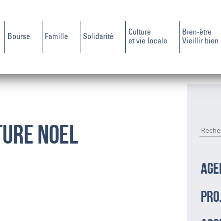
Culture
Bien-être
Bourse
Famille
Solidarité
et vie locale
Vieillir bien
TURE noel
AGE
PRO