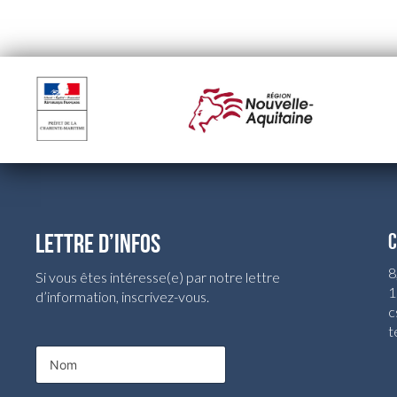
LETTRE D’INFOS
C
8
Si vous êtes intéresse(e) par notre lettre
1
d’information, inscrivez-vous.
c
t
E
N
-
o
m
m
a